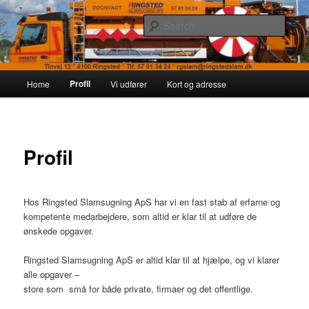
Skip
Endnu en WordPress-blog
to
Sear
primary
content
Ringsted Slamsugning
Main
Profil
Home
Vi udfører
Kort og adresse
menu
Profil
Hos Ringsted Slamsugning ApS har vi en fast stab af erfarne og
kompetente medarbejdere, som altid er klar til at udføre de
ønskede opgaver.
Ringsted Slamsugning ApS er altid klar til at hjælpe, og vi klarer
alle opgaver –
store som små for både private, firmaer og det offentlige.